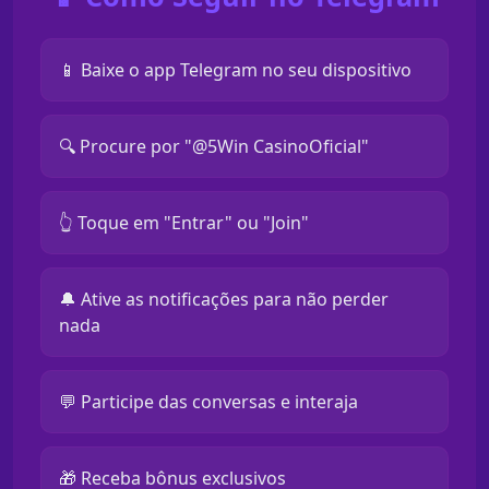
📱 Baixe o app Telegram no seu dispositivo
🔍 Procure por "@5Win CasinoOficial"
👆 Toque em "Entrar" ou "Join"
🔔 Ative as notificações para não perder
nada
💬 Participe das conversas e interaja
🎁 Receba bônus exclusivos