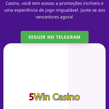
Casino, você tem acesso a promoções incríveis e
uma experiência de jogo inigualável. Junte-se aos
vencedores agora!
SEGUIR NO TELEGRAM