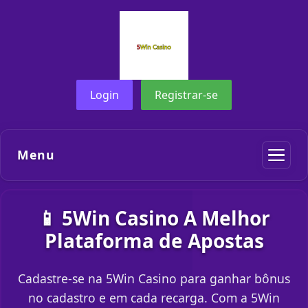
Login
Registrar-se
Menu
📱 5Win Casino A Melhor
Plataforma de Apostas
Cadastre-se na 5Win Casino para ganhar bônus
no cadastro e em cada recarga. Com a 5Win