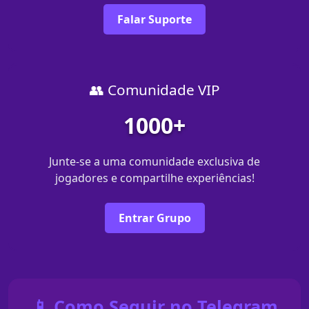
Falar Suporte
👥 Comunidade VIP
1000+
Junte-se a uma comunidade exclusiva de
jogadores e compartilhe experiências!
Entrar Grupo
📱 Como Seguir no Telegram