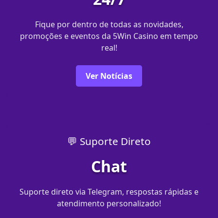
Fique por dentro de todas as novidades,
promoções e eventos da 5Win Casino em tempo
real!
Ver Notícias
💬 Suporte Direto
Chat
Suporte direto via Telegram, respostas rápidas e
atendimento personalizado!