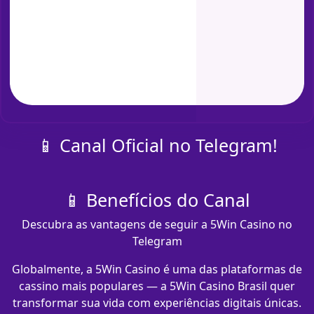
📱 Canal Oficial no Telegram!
📱 Benefícios do Canal
Descubra as vantagens de seguir a 5Win Casino no
Telegram
Globalmente, a 5Win Casino é uma das plataformas de
cassino mais populares — a 5Win Casino Brasil quer
transformar sua vida com experiências digitais únicas.