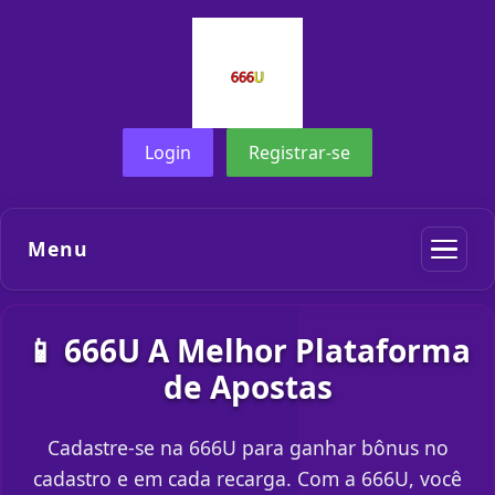
Login
Registrar-se
Menu
📱 666U A Melhor Plataforma
de Apostas
Cadastre-se na 666U para ganhar bônus no
cadastro e em cada recarga. Com a 666U, você