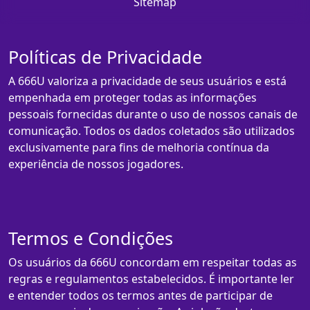
Sitemap
Políticas de Privacidade
A 666U valoriza a privacidade de seus usuários e está
empenhada em proteger todas as informações
pessoais fornecidas durante o uso de nossos canais de
comunicação. Todos os dados coletados são utilizados
exclusivamente para fins de melhoria contínua da
experiência de nossos jogadores.
Termos e Condições
Os usuários da 666U concordam em respeitar todas as
regras e regulamentos estabelecidos. É importante ler
e entender todos os termos antes de participar de