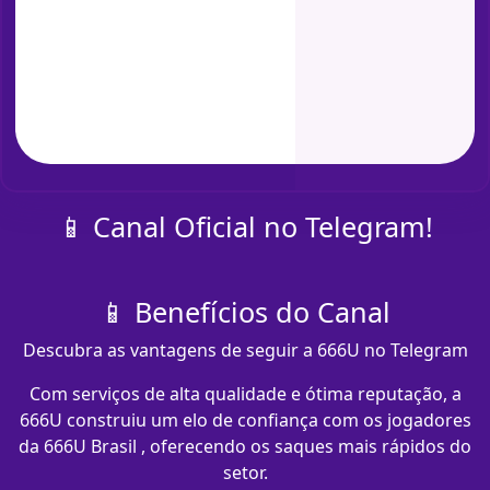
📱 Canal Oficial no Telegram!
📱 Benefícios do Canal
Descubra as vantagens de seguir a 666U no Telegram
Com serviços de alta qualidade e ótima reputação, a
666U construiu um elo de confiança com os jogadores
da 666U Brasil , oferecendo os saques mais rápidos do
setor.