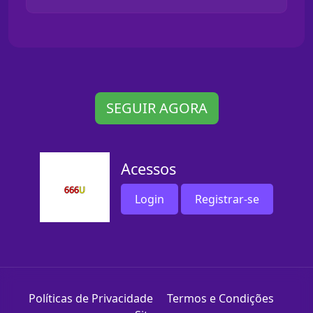
SEGUIR AGORA
Acessos
Login
Registrar-se
Políticas de Privacidade
Termos e Condições