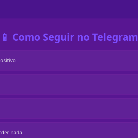
📱 Como Seguir no Telegram
ositivo
erder nada