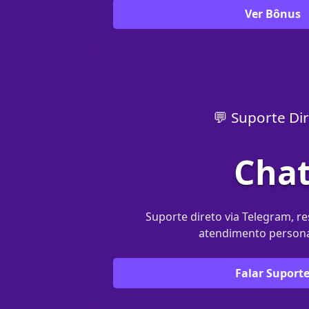
Ver Bônus
💬 Suporte Di
Cha
Suporte direto via Telegram, r
atendimento persona
Falar Suport