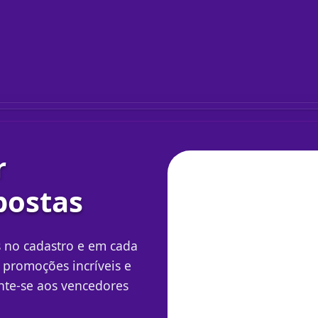
r
postas
 no cadastro e em cada
 promoções incríveis e
unte-se aos vencedores