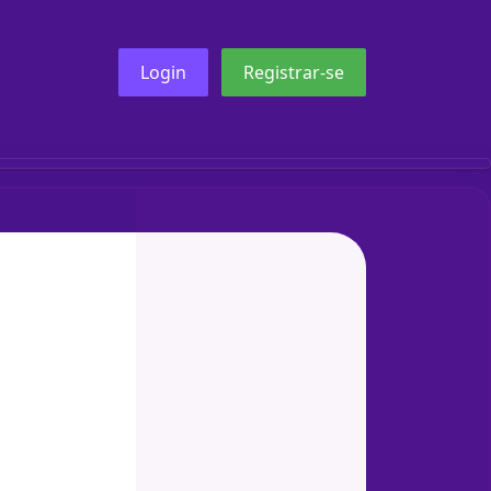
Login
Registrar-se