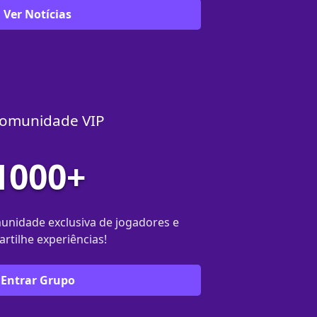
Ver Notícias
Comunidade VIP
1000+
unidade exclusiva de jogadores e
rtilhe experiências!
Entrar Grupo