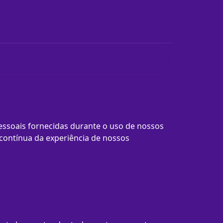
essoais fornecidas durante o uso de nossos
 contínua da experiência de nossos