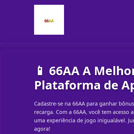
📱 66AA A Melho
Plataforma de A
Cadastre-se na 66AA para ganhar bônus
recarga. Com a 66AA, você tem acesso a
uma experiência de jogo inigualável. J
agora!