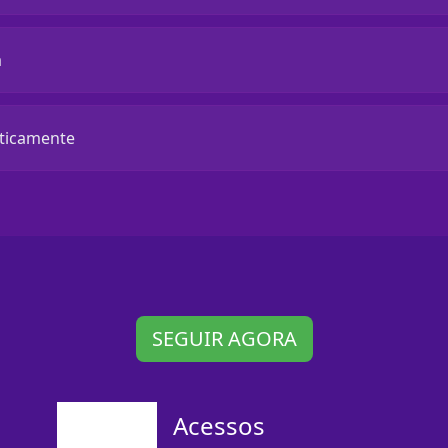
a
aticamente
SEGUIR AGORA
Acessos