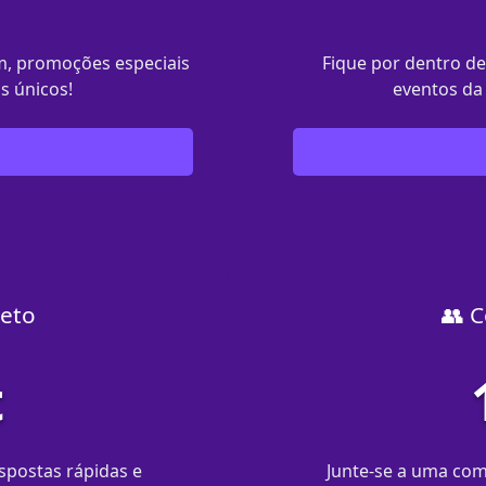
m, promoções especiais
Fique por dentro d
s únicos!
eventos da
reto
👥 
t
espostas rápidas e
Junte-se a uma com