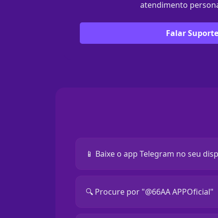
atendimento persona
Falar Suport
📱 Baixe o app Telegram no seu disp
🔍 Procure por "@66AA APPOficial"