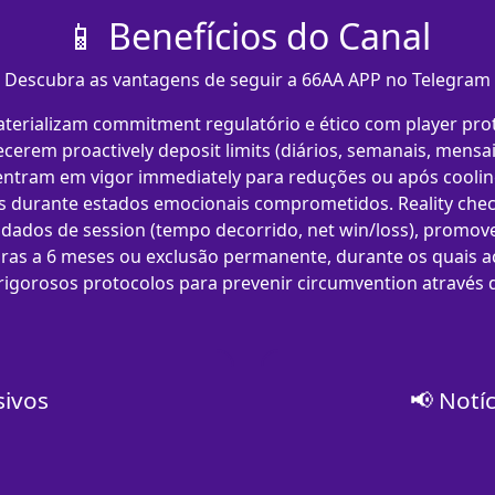
📱 Benefícios do Canal
Descubra as vantagens de seguir a 66AA APP no Telegram
terializam commitment regulatório e ético com player prot
rem proactively deposit limits (diários, semanais, mensais)
s entram em vigor immediately para reduções ou após coolin
s durante estados emocionais comprometidos. Reality che
 dados de session (tempo decorrido, net win/loss), promov
ras a 6 meses ou exclusão permanente, durante os quais 
gorosos protocolos para prevenir circumvention através de
sivos
📢 Notí