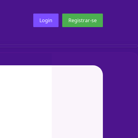
Login
Registrar-se