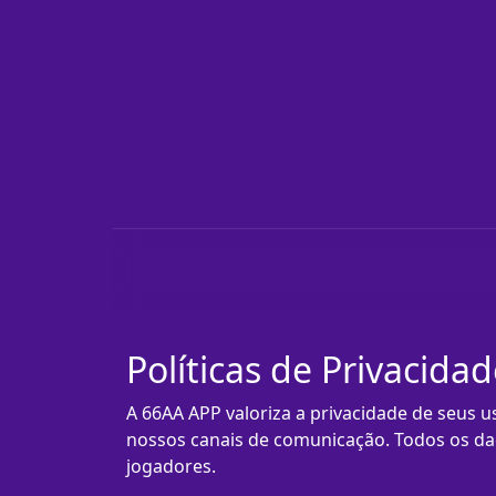
Políticas de Privacida
A 66AA APP valoriza a privacidade de seus 
nossos canais de comunicação. Todos os dad
jogadores.