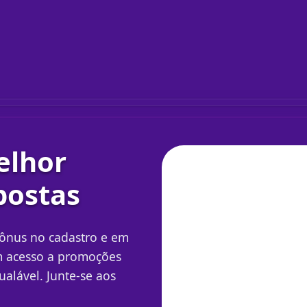
elhor
postas
ônus no cadastro e em
m acesso a promoções
ualável. Junte-se aos