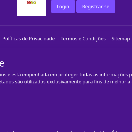
Login
Registrar-se
Políticas de Privacidade
Termos e Condições
Sitemap
de
ários e está empenhada em proteger todas as informações p
tados são utilizados exclusivamente para fins de melhoria