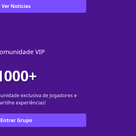
Ver Notícias
Comunidade VIP
1000+
unidade exclusiva de jogadores e
rtilhe experiências!
Entrar Grupo