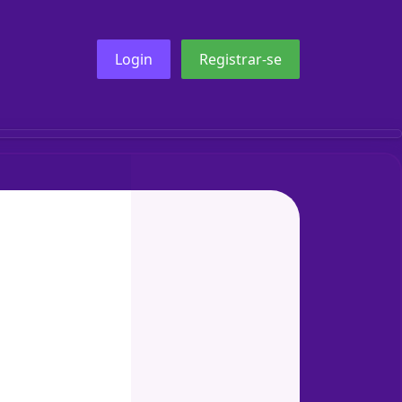
Login
Registrar-se