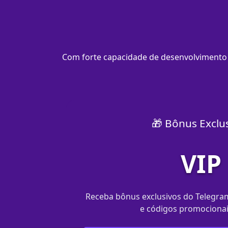
Com forte capacidade de desenvolvimento e
🎁 Bônus Exclu
VIP
Receba bônus exclusivos do Telegra
e códigos promocionai