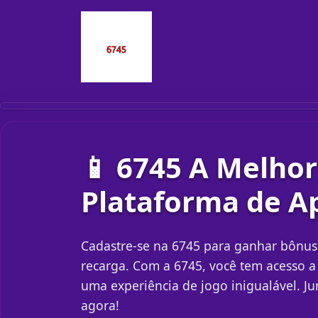
📱 6745 A Melhor
Plataforma de A
Cadastre-se na 6745 para ganhar bônus
recarga. Com a 6745, você tem acesso a
uma experiência de jogo inigualável. J
agora!