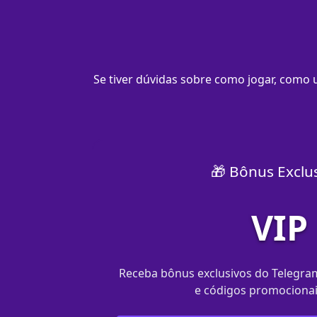
Se tiver dúvidas sobre como jogar, como 
🎁 Bônus Exclu
VIP
Receba bônus exclusivos do Telegra
e códigos promocionai