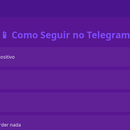
📱 Como Seguir no Telegram
ositivo
erder nada