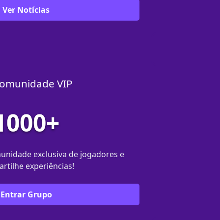
Ver Notícias
Comunidade VIP
1000+
unidade exclusiva de jogadores e
rtilhe experiências!
Entrar Grupo