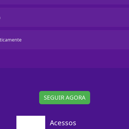
a
aticamente
SEGUIR AGORA
Acessos