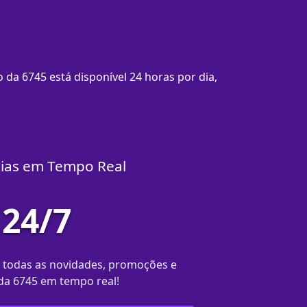
da 6745 está disponível 24 horas por dia,
cias em Tempo Real
24/7
e todas as novidades, promoções e
da 6745 em tempo real!