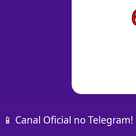
📱 Canal Oficial no Telegram!