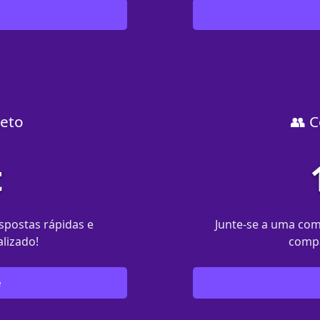
reto
👥 
t
espostas rápidas e
Junte-se a uma com
lizado!
compa
e