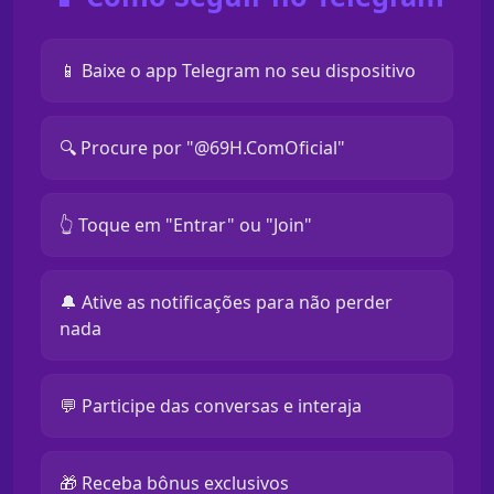
📱 Baixe o app Telegram no seu dispositivo
🔍 Procure por "@69H.ComOficial"
👆 Toque em "Entrar" ou "Join"
🔔 Ative as notificações para não perder
nada
💬 Participe das conversas e interaja
🎁 Receba bônus exclusivos