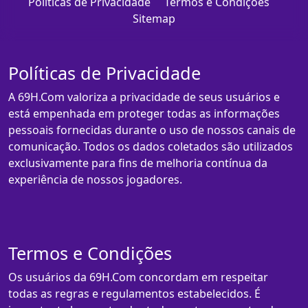
Políticas de Privacidade
Termos e Condições
Sitemap
Políticas de Privacidade
A 69H.Com valoriza a privacidade de seus usuários e
está empenhada em proteger todas as informações
pessoais fornecidas durante o uso de nossos canais de
comunicação. Todos os dados coletados são utilizados
exclusivamente para fins de melhoria contínua da
experiência de nossos jogadores.
Termos e Condições
Os usuários da 69H.Com concordam em respeitar
todas as regras e regulamentos estabelecidos. É