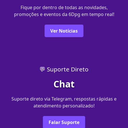
Fique por dentro de todas as novidades,
promoções e eventos da 6Dpg em tempo real!
Ver Notícias
💬 Suporte Direto
Chat
Suporte direto via Telegram, respostas rápidas e
atendimento personalizado!
Falar Suporte