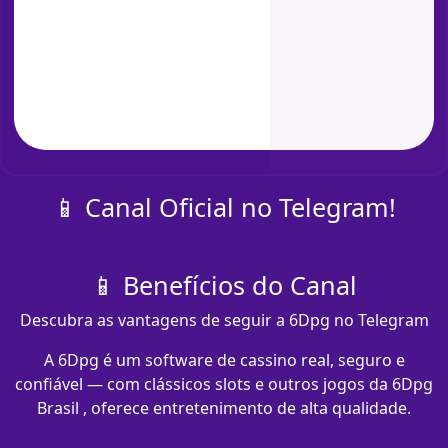
📱 Canal Oficial no Telegram!
📱 Benefícios do Canal
Descubra as vantagens de seguir a 6Dpg no Telegram
A 6Dpg é um software de cassino real, seguro e
confiável — com clássicos slots e outros jogos da 6Dpg
Brasil , oferece entretenimento de alta qualidade.