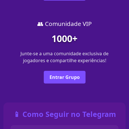
👥 Comunidade VIP
1000+
Junte-se a uma comunidade exclusiva de
jogadores e compartilhe experiências!
Entrar Grupo
📱 Como Seguir no Telegram