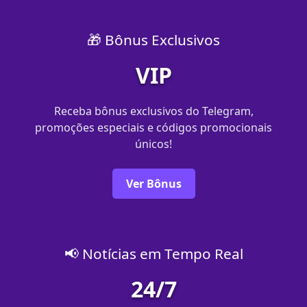
🎁 Bônus Exclusivos
VIP
Receba bônus exclusivos do Telegram,
promoções especiais e códigos promocionais
únicos!
Ver Bônus
📢 Notícias em Tempo Real
24/7