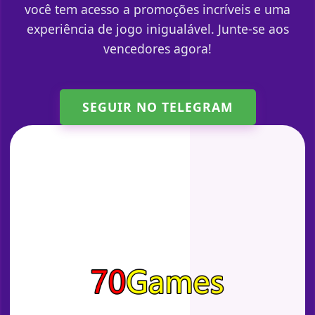
você tem acesso a promoções incríveis e uma
experiência de jogo inigualável. Junte-se aos
vencedores agora!
SEGUIR NO TELEGRAM