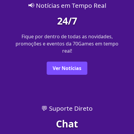
📢 Notícias em Tempo Real
24/7
Fique por dentro de todas as novidades,
promoções e eventos da 70Games em tempo
real!
Ver Notícias
💬 Suporte Direto
Chat