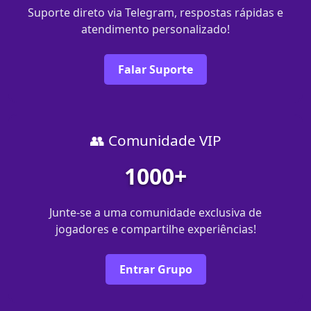
Suporte direto via Telegram, respostas rápidas e
atendimento personalizado!
Falar Suporte
👥 Comunidade VIP
1000+
Junte-se a uma comunidade exclusiva de
jogadores e compartilhe experiências!
Entrar Grupo