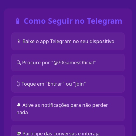
📱 Como Seguir no Telegram
📱 Baixe o app Telegram no seu dispositivo
🔍 Procure por "@70GamesOficial"
👆 Toque em "Entrar" ou "Join"
🔔 Ative as notificações para não perder
nada
💬 Participe das conversas e interaja