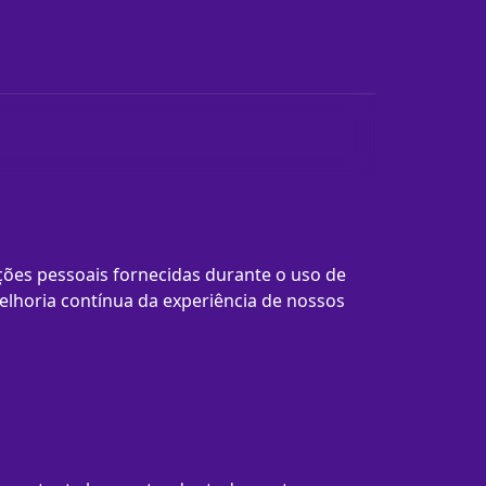
ções pessoais fornecidas durante o uso de
elhoria contínua da experiência de nossos