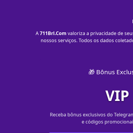
A
711Brl.Com
valoriza a privacidade de se
nossos serviços. Todos os dados coletado
🎁 Bônus Exclu
VIP
Receba bônus exclusivos do Telegra
e códigos promocionai