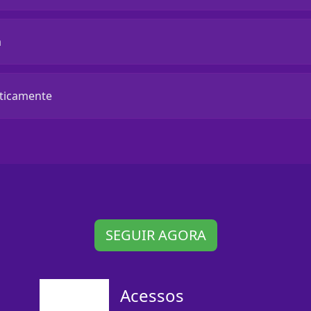
a
aticamente
SEGUIR AGORA
Acessos