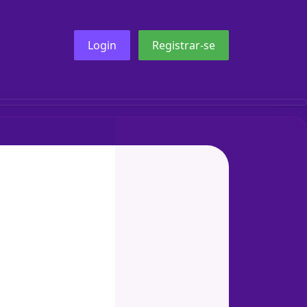
Login
Registrar-se