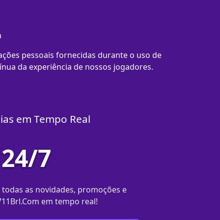
m
ações pessoais fornecidas durante o uso de
tínua da experiência de nossos jogadores.
cias em Tempo Real
24/7
e todas as novidades, promoções e
711Brl.Com em tempo real!