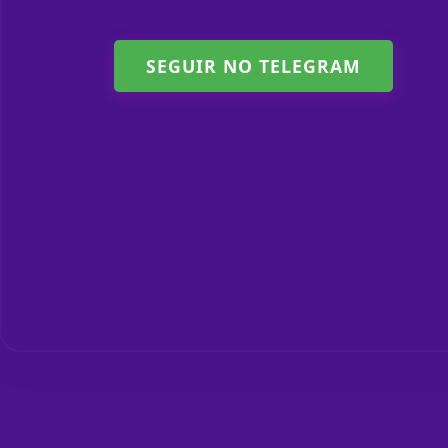
SEGUIR NO TELEGRAM