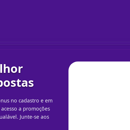
lhor
postas
ônus no cadastro e em
m acesso a promoções
ualável. Junte-se aos