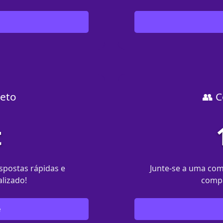
reto
👥 
t
espostas rápidas e
Junte-se a uma com
lizado!
compa
e