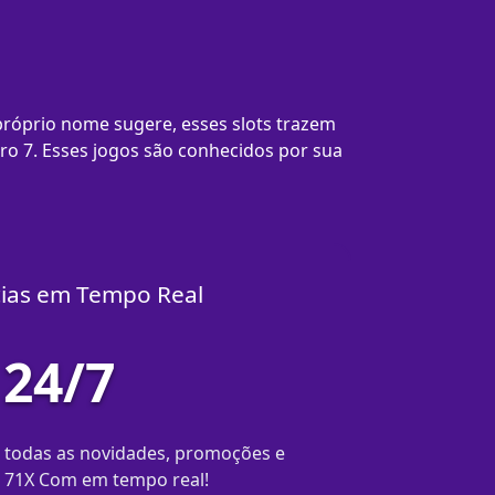
 próprio nome sugere, esses slots trazem
ero 7. Esses jogos são conhecidos por sua
cias em Tempo Real
24/7
e todas as novidades, promoções e
 71X Com em tempo real!