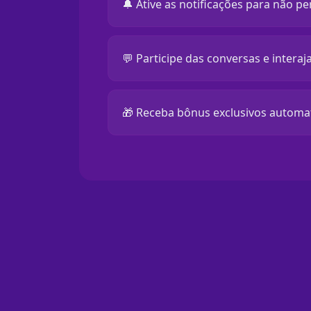
🔔 Ative as notificações para não p
💬 Participe das conversas e interaj
🎁 Receba bônus exclusivos autom