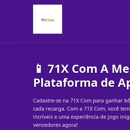
📱 71X Com A Me
Plataforma de A
Cadastre-se na 71X Com para ganhar b
cada recarga. Com a 71X Com, você te
incríveis e uma experiência de jogo inig
vencedores agora!