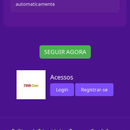
automaticamente
SEGUIR AGORA
Acessos
Login
Registrar-se