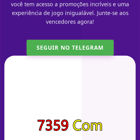
você tem acesso a promoções incríveis e uma
experiência de jogo inigualável. Junte-se aos
vencedores agora!
SEGUIR NO TELEGRAM