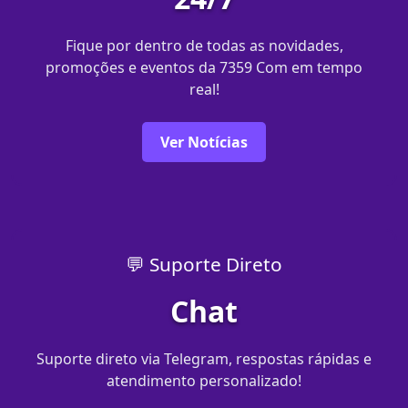
Fique por dentro de todas as novidades,
promoções e eventos da 7359 Com em tempo
real!
Ver Notícias
💬 Suporte Direto
Chat
Suporte direto via Telegram, respostas rápidas e
atendimento personalizado!