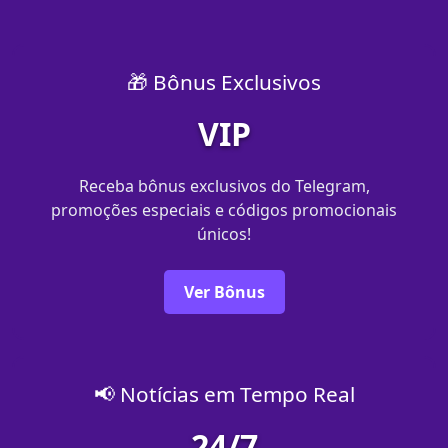
🎁 Bônus Exclusivos
VIP
Receba bônus exclusivos do Telegram,
promoções especiais e códigos promocionais
únicos!
Ver Bônus
📢 Notícias em Tempo Real
24/7