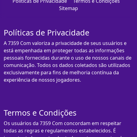
Políticas de Privacidade
Termos e Condições
Sitemap
Políticas de Privacidade
A 7359 Com valoriza a privacidade de seus usuários e
está empenhada em proteger todas as informações
pessoais fornecidas durante o uso de nossos canais de
comunicação. Todos os dados coletados são utilizados
exclusivamente para fins de melhoria contínua da
experiência de nossos jogadores.
Termos e Condições
Os usuários da 7359 Com concordam em respeitar
todas as regras e regulamentos estabelecidos. É