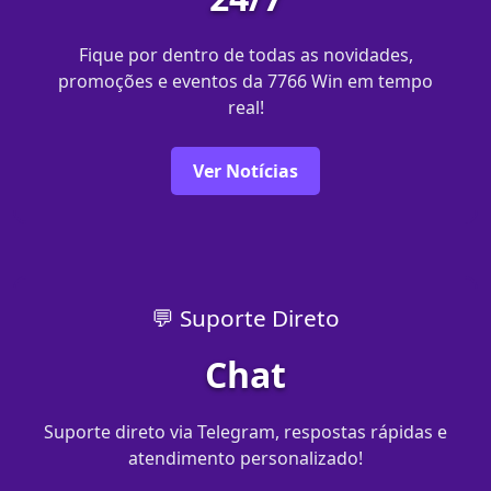
Fique por dentro de todas as novidades,
promoções e eventos da 7766 Win em tempo
real!
Ver Notícias
💬 Suporte Direto
Chat
Suporte direto via Telegram, respostas rápidas e
atendimento personalizado!