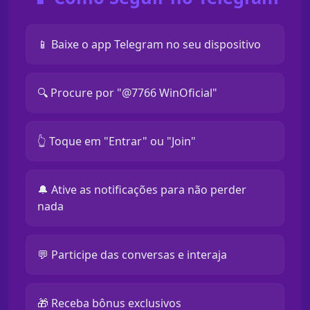
📱 Baixe o app Telegram no seu dispositivo
🔍 Procure por "@7766 WinOficial"
👆 Toque em "Entrar" ou "Join"
🔔 Ative as notificações para não perder
nada
💬 Participe das conversas e interaja
🎁 Receba bônus exclusivos