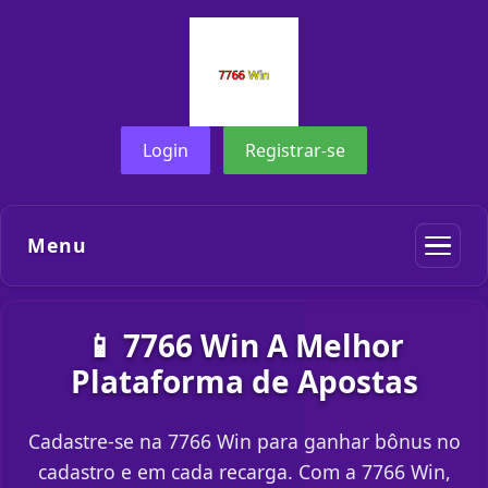
Login
Registrar-se
Menu
📱 7766 Win A Melhor
Plataforma de Apostas
Cadastre-se na 7766 Win para ganhar bônus no
cadastro e em cada recarga. Com a 7766 Win,