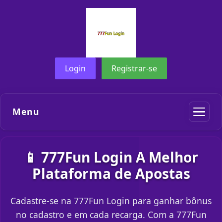
Login
Registrar-se
Menu
📱 777Fun Login A Melhor
Plataforma de Apostas
Cadastre-se na 777Fun Login para ganhar bônus
no cadastro e em cada recarga. Com a 777Fun