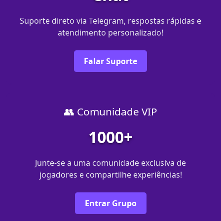
Suporte direto via Telegram, respostas rápidas e
atendimento personalizado!
Falar Suporte
👥 Comunidade VIP
1000+
Junte-se a uma comunidade exclusiva de
jogadores e compartilhe experiências!
Entrar Grupo