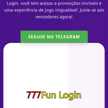
Login, você tem acesso a promoções incríveis e
uma experiência de jogo inigualável. Junte-se aos
vencedores agora!
SEGUIR NO TELEGRAM