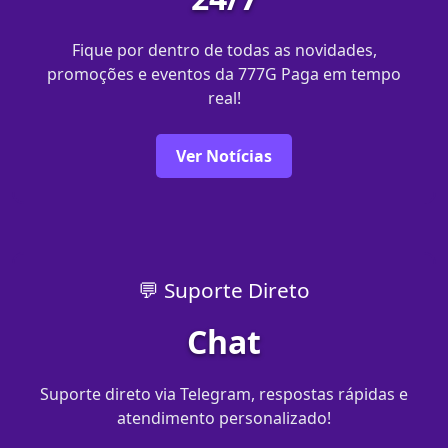
Fique por dentro de todas as novidades,
promoções e eventos da 777G Paga em tempo
real!
Ver Notícias
💬 Suporte Direto
Chat
Suporte direto via Telegram, respostas rápidas e
atendimento personalizado!