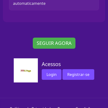
automaticamente
SEGUIR AGORA
Acessos
Login
Registrar-se