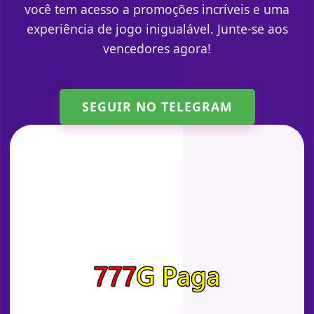
você tem acesso a promoções incríveis e uma
experiência de jogo inigualável. Junte-se aos
vencedores agora!
SEGUIR NO TELEGRAM