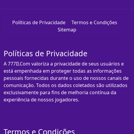
Políticas de Privacidade
Termos e Condições
Sitemap
Políticas de Privacidade
A 777II.Com valoriza a privacidade de seus usuários e
está empenhada em proteger todas as informações
pessoais fornecidas durante o uso de nossos canais de
comunicação. Todos os dados coletados são utilizados
exclusivamente para fins de melhoria contínua da
experiência de nossos jogadores.
Termos e Condições