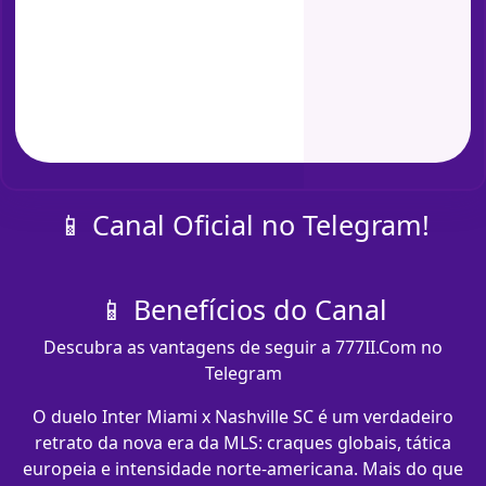
📱 Canal Oficial no Telegram!
📱 Benefícios do Canal
Descubra as vantagens de seguir a 777II.Com no
Telegram
O duelo Inter Miami x Nashville SC é um verdadeiro
retrato da nova era da MLS: craques globais, tática
europeia e intensidade norte-americana. Mais do que