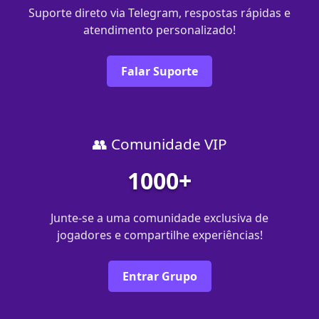
Suporte direto via Telegram, respostas rápidas e
atendimento personalizado!
Falar Suporte
👥 Comunidade VIP
1000+
Junte-se a uma comunidade exclusiva de
jogadores e compartilhe experiências!
Entrar Grupo