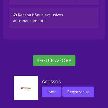
🎁 Receba bônus exclusivos
automaticamente
SEGUIR AGORA
Acessos
Login
Registrar-se