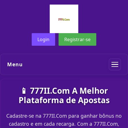
Login
Registrar-se
Menu
📱 777II.Com A Melhor
Plataforma de Apostas
Cadastre-se na 777II.Com para ganhar bônus no
cadastro e em cada recarga. Com a 777II.Com,