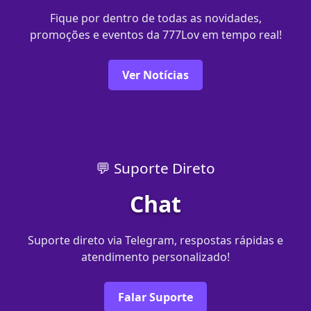
Fique por dentro de todas as novidades,
promoções e eventos da 777Lov em tempo real!
Ver Notícias
💬 Suporte Direto
Chat
Suporte direto via Telegram, respostas rápidas e
atendimento personalizado!
Falar Suporte