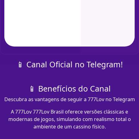
📱 Canal Oficial no Telegram!
📱 Benefícios do Canal
Descubra as vantagens de seguir a 777Lov no Telegram
A 777Lov 777Lov Brasil oferece versões clássicas e
modernas de jogos, simulando com realismo total o
ambiente de um cassino físico.