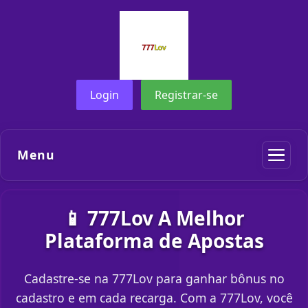
Login
Registrar-se
Menu
📱 777Lov A Melhor
Plataforma de Apostas
Cadastre-se na 777Lov para ganhar bônus no
cadastro e em cada recarga. Com a 777Lov, você