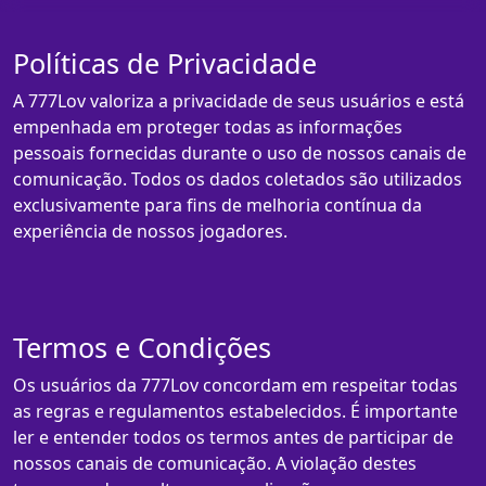
Políticas de Privacidade
A 777Lov valoriza a privacidade de seus usuários e está
empenhada em proteger todas as informações
pessoais fornecidas durante o uso de nossos canais de
comunicação. Todos os dados coletados são utilizados
exclusivamente para fins de melhoria contínua da
experiência de nossos jogadores.
Termos e Condições
Os usuários da 777Lov concordam em respeitar todas
as regras e regulamentos estabelecidos. É importante
ler e entender todos os termos antes de participar de
nossos canais de comunicação. A violação destes