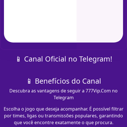
📱 Canal Oficial no Telegram!
📱 Benefícios do Canal
Descubra as vantagens de seguir a 777Vip.Com no
Telegram
Escolha o jogo que deseja acompanhar. É possível filtrar
por times, ligas ou transmissões populares, garantindo
que você encontre exatamente o que procura.