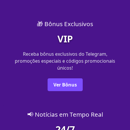
🎁 Bônus Exclusivos
VIP
Receba bônus exclusivos do Telegram,
promoções especiais e códigos promocionais
únicos!
Ver Bônus
📢 Notícias em Tempo Real
24/7