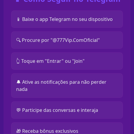
📱 Baixe o app Telegram no seu dispositivo
🔍 Procure por "@777Vip.ComOficial"
👆 Toque em "Entrar" ou "Join"
🔔 Ative as notificações para não perder
nada
💬 Participe das conversas e interaja
🎁 Receba bônus exclusivos