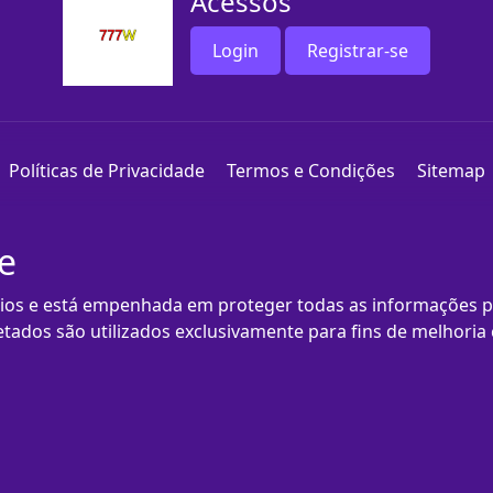
Acessos
Login
Registrar-se
Políticas de Privacidade
Termos e Condições
Sitemap
de
ários e está empenhada em proteger todas as informações p
tados são utilizados exclusivamente para fins de melhoria