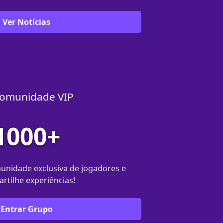
Ver Notícias
Comunidade VIP
1000+
unidade exclusiva de jogadores e
rtilhe experiências!
Entrar Grupo