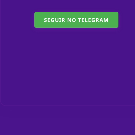
SEGUIR NO TELEGRAM