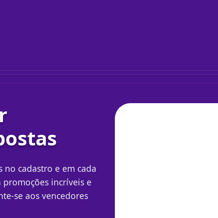
r
postas
 no cadastro e em cada
 promoções incríveis e
unte-se aos vencedores