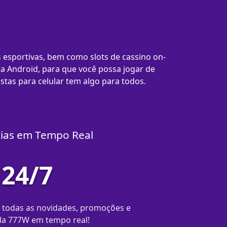
s esportivas, bem como slots de cassino on-
ra Android, para que você possa jogar de
tas para celular tem algo para todos.
cias em Tempo Real
24/7
e todas as novidades, promoções e
da 777W em tempo real!