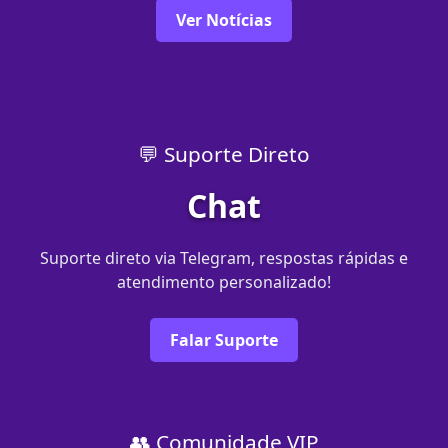
Ver Notícias
💬 Suporte Direto
Chat
Suporte direto via Telegram, respostas rápidas e
atendimento personalizado!
Falar Suporte
👥 Comunidade VIP