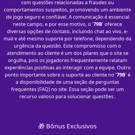
com questões relacionadas a fraudes ou
comportamentos suspeitos, promovendo um ambiente
de jogo seguro e confiável. A comunicação é essencial
neste campo, e por esse motivo, o '
79B
' oferece
diversas opções de contato, incluindo chat ao vivo, e-
mail e até mesmo suporte por telefone, dependendo da
urgência da questão. Este compromisso com o
atendimento ao cliente é um dos pilares que o site se
orgulha, pois os jogadores frequentemente relatam
experiências positivas ao interagir com a equipe. Outro
ponto importante sobre o suporte ao cliente no '
79B
' é
a disponibilidade de uma seção de perguntas
frequentes (FAQ) no site. Essa seção pode ser um
recurso valioso para solucionar questões .
🎁 Bônus Exclusivos