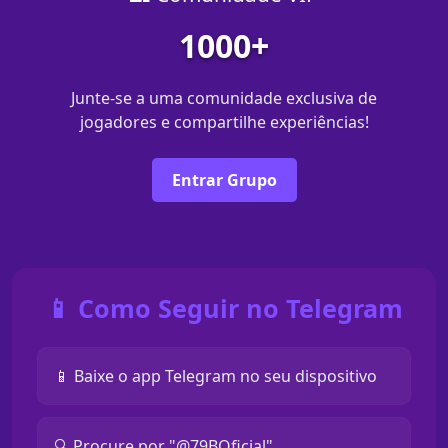
1000+
Junte-se a uma comunidade exclusiva de
jogadores e compartilhe experiências!
Entrar Grupo
📱 Como Seguir no Telegram
📱 Baixe o app Telegram no seu dispositivo
🔍 Procure por "@79BOficial"