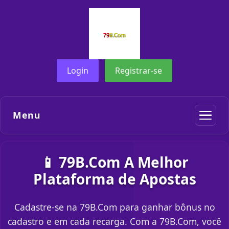
Login
Registrar-se
Menu
📱 79B.Com A Melhor
Plataforma de Apostas
Cadastre-se na 79B.Com para ganhar bônus no
cadastro e em cada recarga. Com a 79B.Com, você