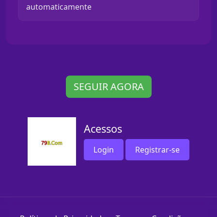
automaticamente
SEGUIR AGORA
Acessos
Login
Registrar-se