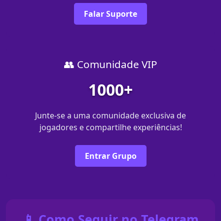
Falar Suporte
👥 Comunidade VIP
1000+
Junte-se a uma comunidade exclusiva de
jogadores e compartilhe experiências!
Entrar Grupo
📱 Como Seguir no Telegram