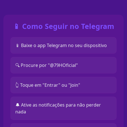
📱 Como Seguir no Telegram
📱 Baixe o app Telegram no seu dispositivo
🔍 Procure por "@79HOficial"
👆 Toque em "Entrar" ou "Join"
🔔 Ative as notificações para não perder
nada