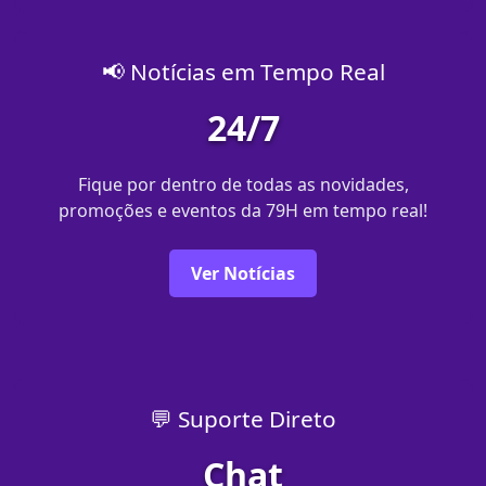
📢 Notícias em Tempo Real
24/7
Fique por dentro de todas as novidades,
promoções e eventos da 79H em tempo real!
Ver Notícias
💬 Suporte Direto
Chat