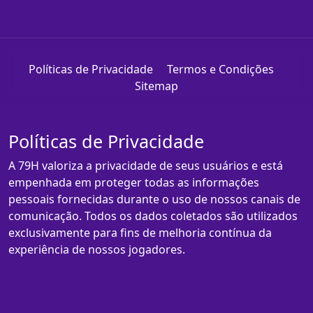
Políticas de Privacidade
Termos e Condições
Sitemap
Políticas de Privacidade
A 79H valoriza a privacidade de seus usuários e está
empenhada em proteger todas as informações
pessoais fornecidas durante o uso de nossos canais de
comunicação. Todos os dados coletados são utilizados
exclusivamente para fins de melhoria contínua da
experiência de nossos jogadores.