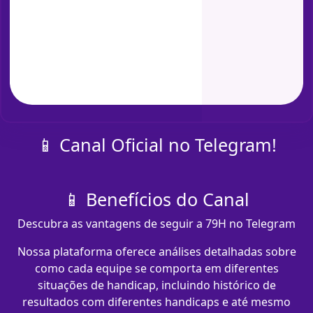
📱 Canal Oficial no Telegram!
📱 Benefícios do Canal
Descubra as vantagens de seguir a 79H no Telegram
Nossa plataforma oferece análises detalhadas sobre
como cada equipe se comporta em diferentes
situações de handicap, incluindo histórico de
resultados com diferentes handicaps e até mesmo