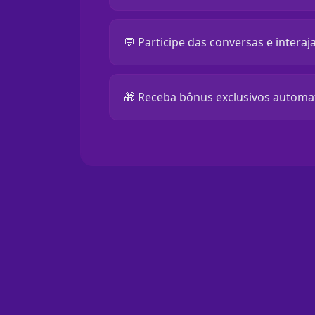
💬 Participe das conversas e interaj
🎁 Receba bônus exclusivos autom