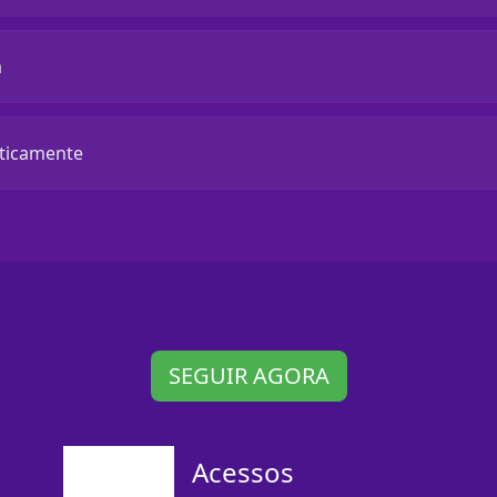
a
aticamente
SEGUIR AGORA
Acessos