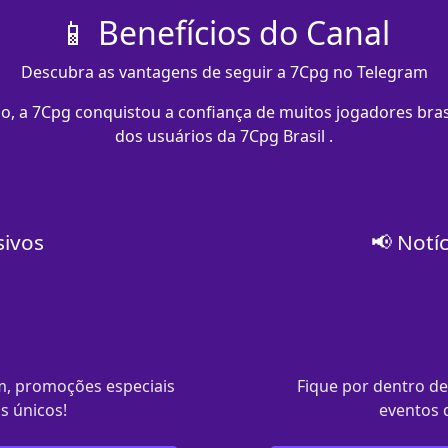
📱 Benefícios do Canal
Descubra as vantagens de seguir a 7Cpg no Telegram
o, a 7Cpg conquistou a confiança de muitos jogadores brasi
dos usuários da 7Cpg Brasil .
sivos
📢 Notí
m, promoções especiais
Fique por dentro d
s únicos!
eventos 