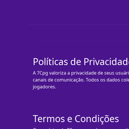
Políticas de Privacida
A 7Cpg valoriza a privacidade de seus usuá
canais de comunicação. Todos os dados cole
jogadores.
Termos e Condições