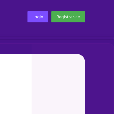
Login
Registrar-se