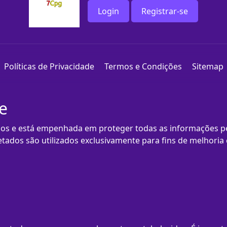
Login
Registrar-se
Políticas de Privacidade
Termos e Condições
Sitemap
de
rios e está empenhada em proteger todas as informações p
tados são utilizados exclusivamente para fins de melhoria