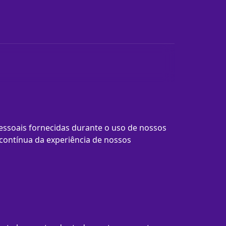
essoais fornecidas durante o uso de nossos
 contínua da experiência de nossos