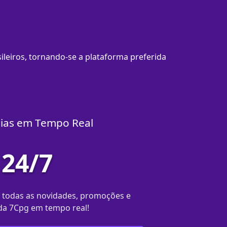
leiros, tornando-se a plataforma preferida
cias em Tempo Real
24/7
e todas as novidades, promoções e
da 7Cpg em tempo real!