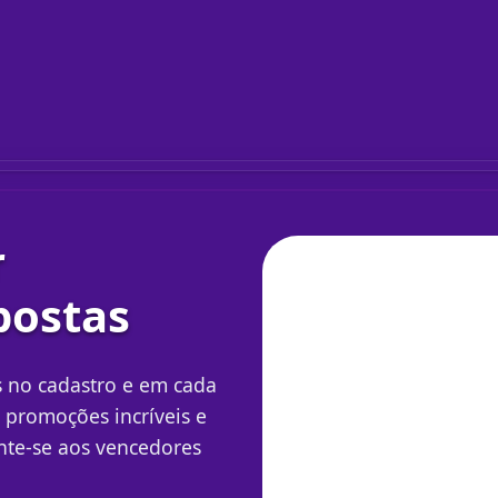
r
postas
 no cadastro e em cada
 promoções incríveis e
unte-se aos vencedores