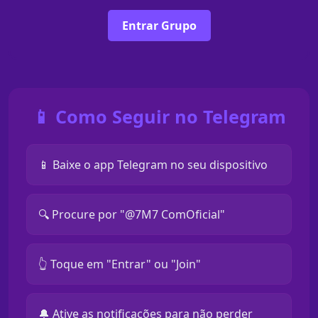
Entrar Grupo
📱 Como Seguir no Telegram
📱 Baixe o app Telegram no seu dispositivo
🔍 Procure por "@7M7 ComOficial"
👆 Toque em "Entrar" ou "Join"
🔔 Ative as notificações para não perder