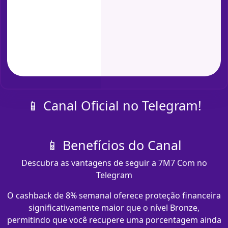
📱 Canal Oficial no Telegram!
📱 Benefícios do Canal
Descubra as vantagens de seguir a 7M7 Com no
Telegram
O cashback de 8% semanal oferece proteção financeira
significativamente maior que o nível Bronze,
permitindo que você recupere uma porcentagem ainda