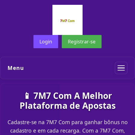
Login
Registrar-se
Menu
📱 7M7 Com A Melhor
Plataforma de Apostas
Cadastre-se na 7M7 Com para ganhar bônus no
cadastro e em cada recarga. Com a 7M7 Com,