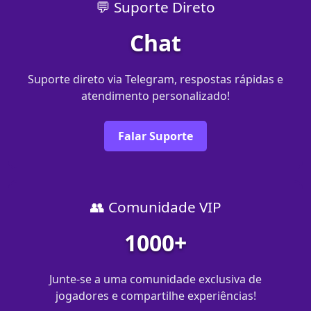
💬 Suporte Direto
Chat
Suporte direto via Telegram, respostas rápidas e
atendimento personalizado!
Falar Suporte
👥 Comunidade VIP
1000+
Junte-se a uma comunidade exclusiva de
jogadores e compartilhe experiências!