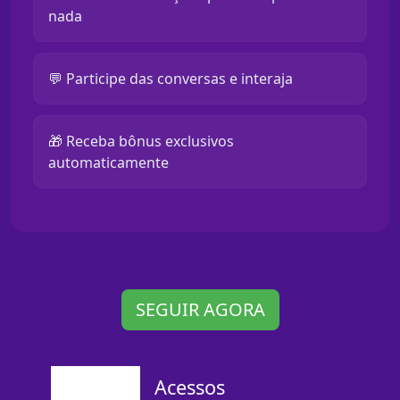
nada
💬 Participe das conversas e interaja
🎁 Receba bônus exclusivos
automaticamente
SEGUIR AGORA
Acessos