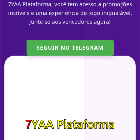
7YAA Plataforma, você tem acesso a promoções
incríveis e uma experiência de jogo inigualável.
Junte-se aos vencedores agora!
SEGUIR NO TELEGRAM