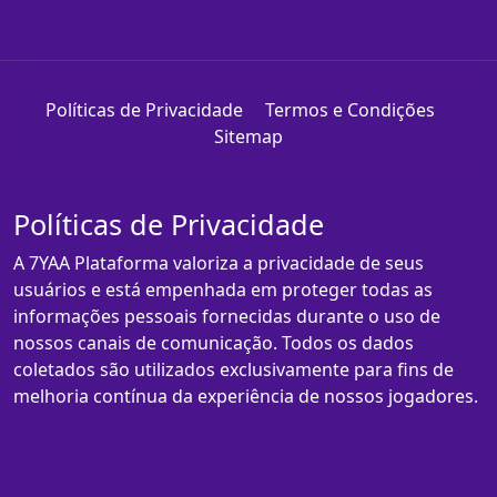
Políticas de Privacidade
Termos e Condições
Sitemap
Políticas de Privacidade
A 7YAA Plataforma valoriza a privacidade de seus
usuários e está empenhada em proteger todas as
informações pessoais fornecidas durante o uso de
nossos canais de comunicação. Todos os dados
coletados são utilizados exclusivamente para fins de
melhoria contínua da experiência de nossos jogadores.